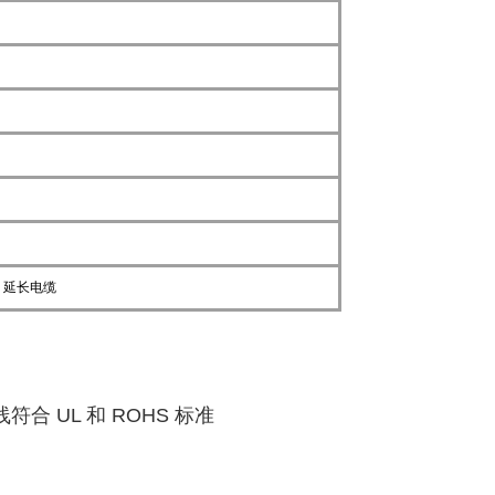
dii 延长电缆
符合 UL 和 ROHS 标准