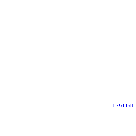
ENGLISH
中心